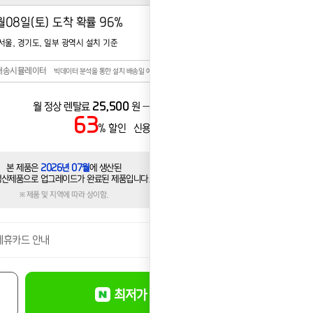
월08일(토) 도착 확률
96%
서울, 경기도, 일부 광역시 설치 기준
배송시뮬레이터
빅데이터 분석을 통한 설치 배송일 예측 시스템
월 정상 렌탈료
25,500
원 → 월 할인 렌탈료
20,500
원
63
7,500
% 할인 신용카드 할인가
원
본 제품은
2026년 07월
에 생산된
생산제품으로 업그레이드가 완료된 제품입니다.
※제품 및 지역에 따라 상이함.
제휴카드 안내
더보기
최저가 바로신청