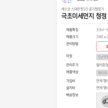
세스코 스마트핏10 공기청정기
극초미세먼지 청정 [
제품특징
33㎡~6
제품크기
340 x 
관리방법
약정
관리주기
필터증정
제품색상
가입비
면제 행
설치비
면제 행
배송정보