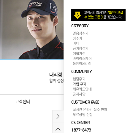
고객님의 입장에서
할인 받으실
수 있는 모든 것
을 찾겠습니다.
CATEGORY
얼음정수기
정수기
비데
공기청정기
생활가전
바이러스케어
홈케어&방역
COMMUNITY
렌탈후기
가입 후기
제휴카드안내
공지사항
고객센터
제휴카드 안내
CUSTOMER PAGE
실시간 온라인 접수 현황
무료상담 신청
CS CENTER
1877-8473